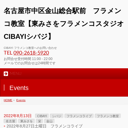
名古屋市中区金山総合駅前 フラメン
コ教室【東みさをフラメンコスタジオ
CIBAYIシバジ】
CIBAYI フラメンコ教室へのお問い合わせ
TEL
090-2618‐5920
お問合せ受付時間 11:00 - 22:00
メールでのお問合せは24時間です
MENU
Events
HOME
»
Events
2022年8月13日
CIBAYI
シバジ
フラメンコライブ
フラメンコ教室
名古屋
東みさを
栄
金山
2022年8月27日土曜日 フラメンコライブ