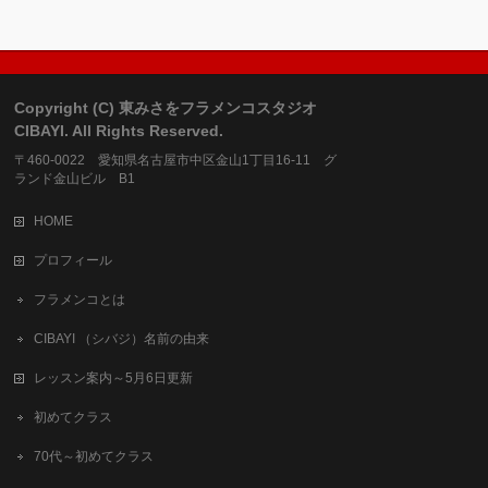
Copyright (C) 東みさをフラメンコスタジオ
CIBAYI. All Rights Reserved.
〒460-0022 愛知県名古屋市中区金山1丁目16-11 グ
ランド金山ビル B1
HOME
プロフィール
フラメンコとは
CIBAYI （シバジ）名前の由来
レッスン案内～5月6日更新
初めてクラス
70代～初めてクラス