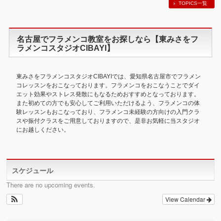
TOPICS一覧
名古屋でフラメンコ教室をお探しなら【東みさをフ
ラメンコスタジオCIBAYI】
東みさを
フラメンコスタジオ
CIBAYIでは、愛知県名古屋市で
フラメン
コレッスン
をおこなっております。フラメンコをおこなうことで
ダイ
エット
効果や
ストレス発散
にもなるためおすすめとなっております。
また初めての方でも安心してご利用いただけるよう、フラメンコの
体
験
レッスンもおこなっており、フラメンコ未経験の方向けの入門クラ
スや振付クラスをご用意しておりますので、是非お気軽に当スタジオ
にお越しください。
スケジュール
There are no upcoming events.
View Calendar