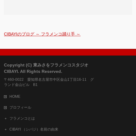
CIBAYIのブログ ～ フラメンコ踊り手 ～
Copyright (C) 東みさをフラメンコスタジオ
CIBAYI. All Rights Reserved.
〒460-0022 愛知県名古屋市中区金山1丁目16-11 グ
ランド金山ビル B1
HOME
プロフィール
フラメンコとは
CIBAYI （シバジ）名前の由来