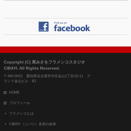
Copyright (C) 東みさをフラメンコスタジオ
CIBAYI. All Rights Reserved.
〒460-0022 愛知県名古屋市中区金山1丁目16-11 グ
ランド金山ビル B1
HOME
プロフィール
フラメンコとは
CIBAYI （シバジ）名前の由来