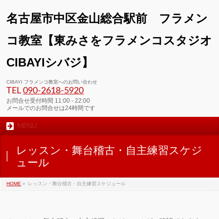
名古屋市中区金山総合駅前 フラメン
コ教室【東みさをフラメンコスタジオ
CIBAYIシバジ】
00:00
CIBAYI フラメンコ教室へのお問い合わせ
TEL
090-2618‐5920
01:00
お問合せ受付時間 11:00 - 22:00
メールでのお問合せは24時間です
MENU
02:00
レッスン・舞台稽古・自主練習スケジ
03:00
ュール
HOME
»
レッスン・舞台稽古・自主練習スケジュール
04:00
05:00