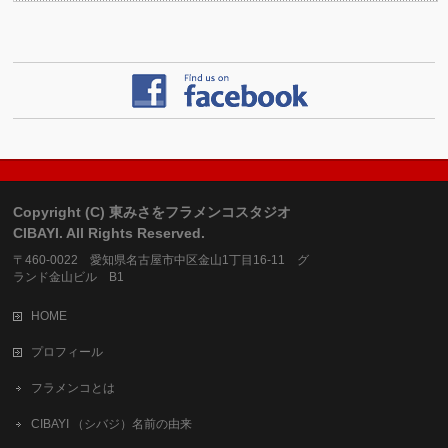
Copyright (C) 東みさをフラメンコスタジオ
CIBAYI. All Rights Reserved.
〒460-0022 愛知県名古屋市中区金山1丁目16-11 グ
ランド金山ビル B1
HOME
プロフィール
フラメンコとは
CIBAYI （シバジ）名前の由来