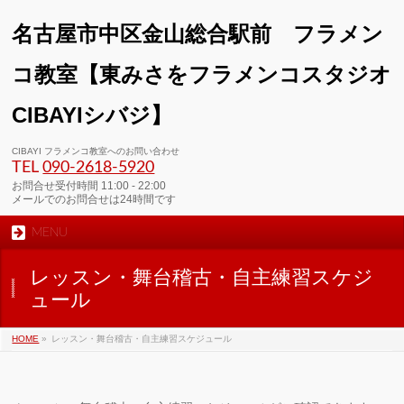
名古屋市中区金山総合駅前 フラメン
コ教室【東みさをフラメンコスタジオ
CIBAYIシバジ】
00:00
CIBAYI フラメンコ教室へのお問い合わせ
TEL
090-2618‐5920
01:00
お問合せ受付時間 11:00 - 22:00
メールでのお問合せは24時間です
MENU
02:00
レッスン・舞台稽古・自主練習スケジ
03:00
ュール
HOME
»
レッスン・舞台稽古・自主練習スケジュール
04:00
05:00