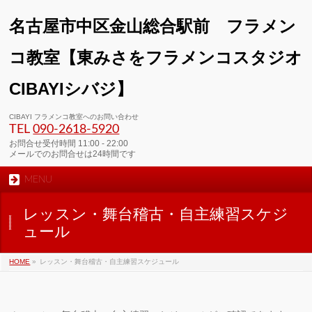
名古屋市中区金山総合駅前 フラメン
コ教室【東みさをフラメンコスタジオ
CIBAYIシバジ】
00:00
CIBAYI フラメンコ教室へのお問い合わせ
TEL
090-2618‐5920
01:00
お問合せ受付時間 11:00 - 22:00
メールでのお問合せは24時間です
MENU
02:00
レッスン・舞台稽古・自主練習スケジ
03:00
ュール
HOME
»
レッスン・舞台稽古・自主練習スケジュール
04:00
05:00