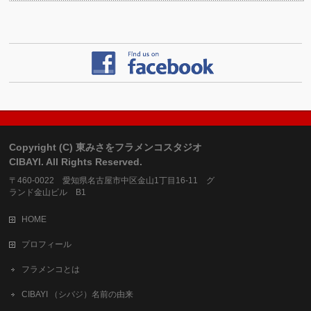
Copyright (C) 東みさをフラメンコスタジオ
CIBAYI. All Rights Reserved.
〒460-0022 愛知県名古屋市中区金山1丁目16-11 グ
ランド金山ビル B1
HOME
プロフィール
フラメンコとは
CIBAYI （シバジ）名前の由来