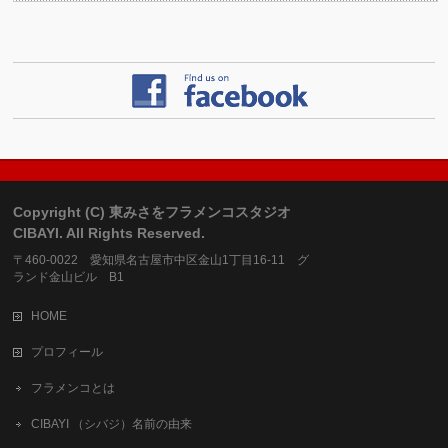
Copyright (C) 東みさをフラメンコスタジオ
CIBAYI. All Rights Reserved.
〒460-0022 愛知県名古屋市中区金山1丁目16-11 グ
ランド金山ビル B1
HOME
プロフィール
フラメンコとは
CIBAYI （シバジ）名前の由来