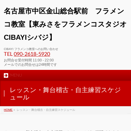
名古屋市中区金山総合駅前 フラメン
コ教室【東みさをフラメンコスタジオ
CIBAYIシバジ】
00:00
CIBAYI フラメンコ教室へのお問い合わせ
TEL
090-2618‐5920
01:00
お問合せ受付時間 11:00 - 22:00
メールでのお問合せは24時間です
MENU
02:00
レッスン・舞台稽古・自主練習スケジ
03:00
ュール
HOME
»
レッスン・舞台稽古・自主練習スケジュール
04:00
05:00