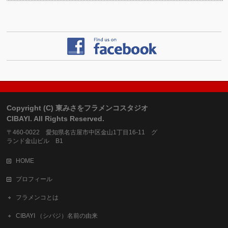
Copyright (C) 東みさをフラメンコスタジオ
CIBAYI. All Rights Reserved.
〒460-0022 愛知県名古屋市中区金山1丁目16-11 グ
ランド金山ビル B1
HOME
プロフィール
フラメンコとは
CIBAYI （シバジ）名前の由来