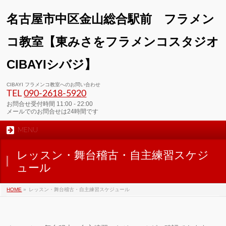
名古屋市中区金山総合駅前 フラメン
コ教室【東みさをフラメンコスタジオ
CIBAYIシバジ】
00:00
CIBAYI フラメンコ教室へのお問い合わせ
TEL
090-2618‐5920
01:00
お問合せ受付時間 11:00 - 22:00
メールでのお問合せは24時間です
MENU
02:00
レッスン・舞台稽古・自主練習スケジ
03:00
ュール
HOME
»
レッスン・舞台稽古・自主練習スケジュール
04:00
05:00