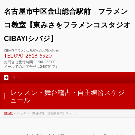
名古屋市中区金山総合駅前 フラメン
コ教室【東みさをフラメンコスタジオ
CIBAYIシバジ】
00:00
CIBAYI フラメンコ教室へのお問い合わせ
TEL
090-2618‐5920
01:00
お問合せ受付時間 11:00 - 22:00
メールでのお問合せは24時間です
MENU
02:00
レッスン・舞台稽古・自主練習スケジ
03:00
ュール
HOME
»
レッスン・舞台稽古・自主練習スケジュール
04:00
05:00