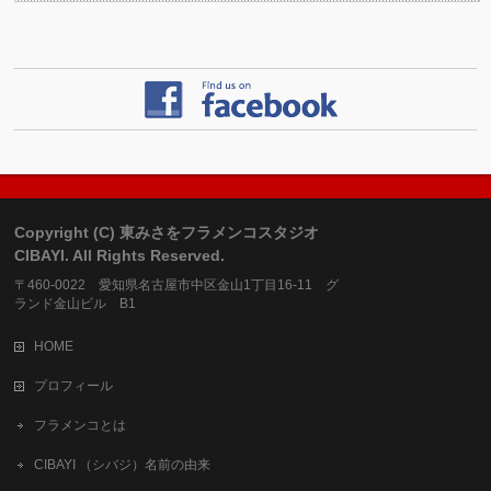
Copyright (C) 東みさをフラメンコスタジオ
CIBAYI. All Rights Reserved.
〒460-0022 愛知県名古屋市中区金山1丁目16-11 グ
ランド金山ビル B1
HOME
プロフィール
フラメンコとは
CIBAYI （シバジ）名前の由来