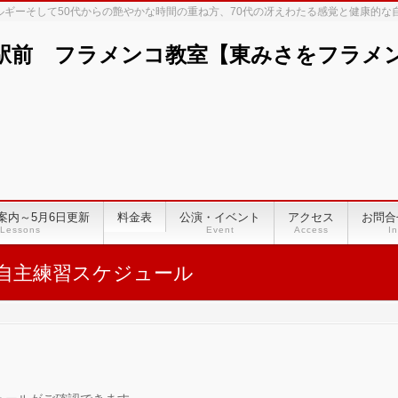
ネルギーそして50代からの艶やかな時間の重ね方、70代の冴えわたる感覚と健康的
駅前 フラメンコ教室【東みさをフラメンコ
案内～5月6日更新
料金表
公演・イベント
アクセス
お問合
Lessons
Event
Access
In
自主練習スケジュール