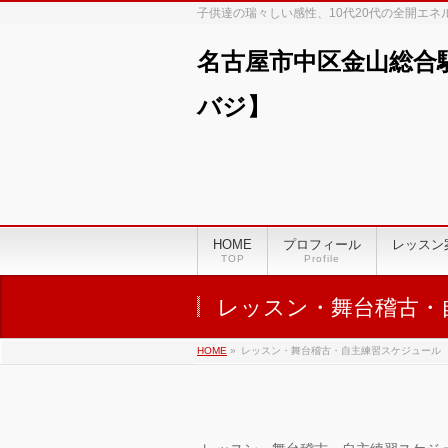
子供達の瑞々しい感性、10代20代の全開エ
名古屋市中区金山総合
バジ】
00:00
01:00
HOME
プロフィール
レッスン
TOP
Profile
02:00
レッスン・舞台稽古・
03:00
HOME
»
レッスン・舞台稽古・自主練習スケジュール
04:00
05:00