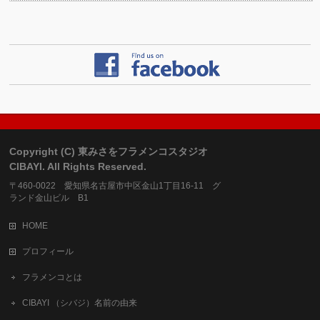
Copyright (C) 東みさをフラメンコスタジオ
CIBAYI. All Rights Reserved.
〒460-0022 愛知県名古屋市中区金山1丁目16-11 グ
ランド金山ビル B1
HOME
プロフィール
フラメンコとは
CIBAYI （シバジ）名前の由来