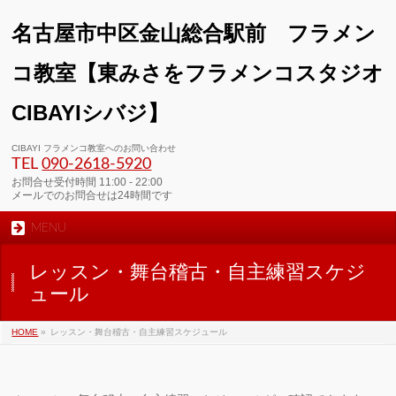
名古屋市中区金山総合駅前 フラメン
コ教室【東みさをフラメンコスタジオ
CIBAYIシバジ】
00:00
CIBAYI フラメンコ教室へのお問い合わせ
TEL
090-2618‐5920
01:00
お問合せ受付時間 11:00 - 22:00
メールでのお問合せは24時間です
MENU
02:00
レッスン・舞台稽古・自主練習スケジ
03:00
ュール
HOME
»
レッスン・舞台稽古・自主練習スケジュール
04:00
05:00