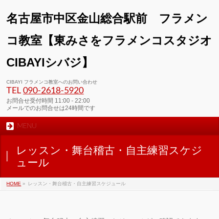
名古屋市中区金山総合駅前 フラメン
コ教室【東みさをフラメンコスタジオ
CIBAYIシバジ】
00:00
CIBAYI フラメンコ教室へのお問い合わせ
TEL
090-2618‐5920
01:00
お問合せ受付時間 11:00 - 22:00
メールでのお問合せは24時間です
MENU
02:00
レッスン・舞台稽古・自主練習スケジ
03:00
ュール
HOME
»
レッスン・舞台稽古・自主練習スケジュール
04:00
05:00