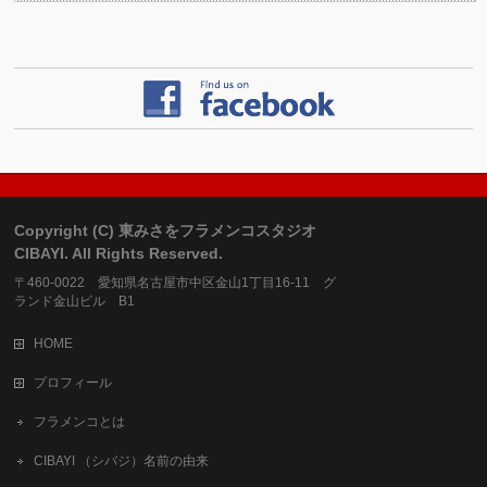
Copyright (C) 東みさをフラメンコスタジオ
CIBAYI. All Rights Reserved.
〒460-0022 愛知県名古屋市中区金山1丁目16-11 グ
ランド金山ビル B1
HOME
プロフィール
フラメンコとは
CIBAYI （シバジ）名前の由来