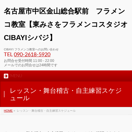
名古屋市中区金山総合駅前 フラメン
コ教室【東みさをフラメンコスタジオ
CIBAYIシバジ】
00:00
CIBAYI フラメンコ教室へのお問い合わせ
TEL
090-2618‐5920
01:00
お問合せ受付時間 11:00 - 22:00
メールでのお問合せは24時間です
MENU
02:00
レッスン・舞台稽古・自主練習スケジ
03:00
ュール
HOME
»
レッスン・舞台稽古・自主練習スケジュール
04:00
05:00