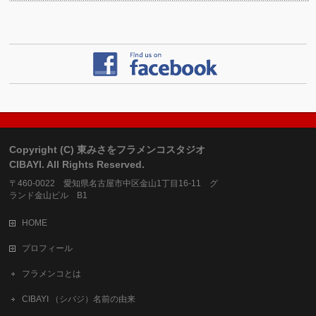
Copyright (C) 東みさをフラメンコスタジオ
CIBAYI. All Rights Reserved.
〒460-0022 愛知県名古屋市中区金山1丁目16-11 グ
ランド金山ビル B1
HOME
プロフィール
フラメンコとは
CIBAYI （シバジ）名前の由来