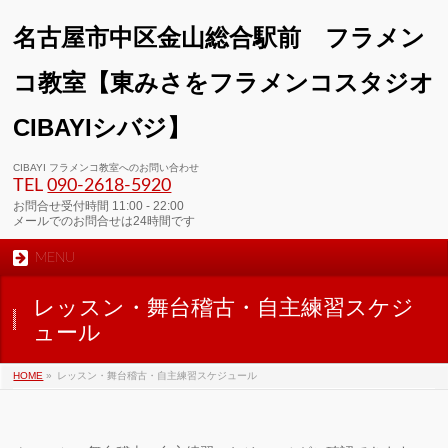
名古屋市中区金山総合駅前 フラメン
コ教室【東みさをフラメンコスタジオ
CIBAYIシバジ】
00:00
CIBAYI フラメンコ教室へのお問い合わせ
TEL
090-2618‐5920
01:00
お問合せ受付時間 11:00 - 22:00
メールでのお問合せは24時間です
MENU
02:00
レッスン・舞台稽古・自主練習スケジ
03:00
ュール
HOME
»
レッスン・舞台稽古・自主練習スケジュール
04:00
05:00