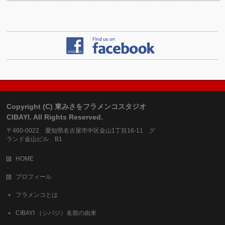
Copyright (C) 東みさをフラメンコスタジオ
CIBAYI. All Rights Reserved.
〒460-0022 愛知県名古屋市中区金山1丁目16-11 グ
ランド金山ビル B1
HOME
プロフィール
フラメンコとは
CIBAYI （シバジ）名前の由来