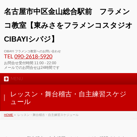
名古屋市中区金山総合駅前 フラメン
コ教室【東みさをフラメンコスタジオ
CIBAYIシバジ】
00:00
CIBAYI フラメンコ教室へのお問い合わせ
TEL
090-2618‐5920
01:00
お問合せ受付時間 11:00 - 22:00
メールでのお問合せは24時間です
MENU
02:00
レッスン・舞台稽古・自主練習スケジ
03:00
ュール
HOME
»
レッスン・舞台稽古・自主練習スケジュール
04:00
05:00