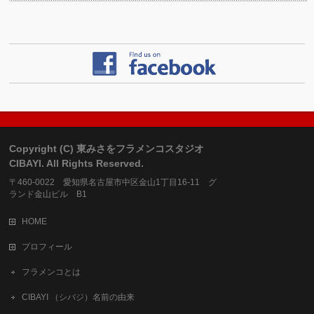
Copyright (C) 東みさをフラメンコスタジオ
CIBAYI. All Rights Reserved.
〒460-0022 愛知県名古屋市中区金山1丁目16-11 グ
ランド金山ビル B1
HOME
プロフィール
フラメンコとは
CIBAYI （シバジ）名前の由来