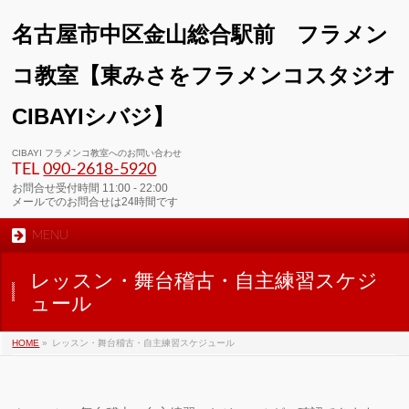
名古屋市中区金山総合駅前 フラメン
コ教室【東みさをフラメンコスタジオ
CIBAYIシバジ】
00:00
CIBAYI フラメンコ教室へのお問い合わせ
TEL
090-2618‐5920
01:00
お問合せ受付時間 11:00 - 22:00
メールでのお問合せは24時間です
MENU
02:00
レッスン・舞台稽古・自主練習スケジ
03:00
ュール
HOME
»
レッスン・舞台稽古・自主練習スケジュール
04:00
05:00