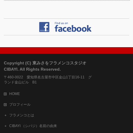
Copyright (C) 東みさをフラメンコスタジオ
CIBAYI. All Rights Reserved.
〒460-0022 愛知県名古屋市中区金山1丁目16-11 グ
ランド金山ビル B1
HOME
プロフィール
フラメンコとは
CIBAYI （シバジ）名前の由来