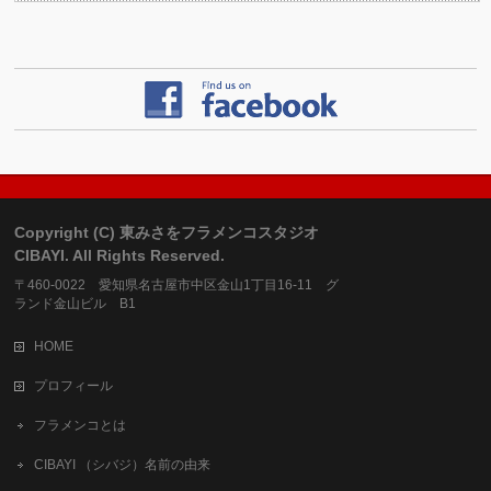
Copyright (C) 東みさをフラメンコスタジオ
CIBAYI. All Rights Reserved.
〒460-0022 愛知県名古屋市中区金山1丁目16-11 グ
ランド金山ビル B1
HOME
プロフィール
フラメンコとは
CIBAYI （シバジ）名前の由来