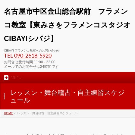
名古屋市中区金山総合駅前 フラメン
コ教室【東みさをフラメンコスタジオ
CIBAYIシバジ】
00:00
CIBAYI フラメンコ教室へのお問い合わせ
TEL
090-2618‐5920
01:00
お問合せ受付時間 11:00 - 22:00
メールでのお問合せは24時間です
MENU
02:00
レッスン・舞台稽古・自主練習スケジ
03:00
ュール
HOME
»
レッスン・舞台稽古・自主練習スケジュール
04:00
05:00