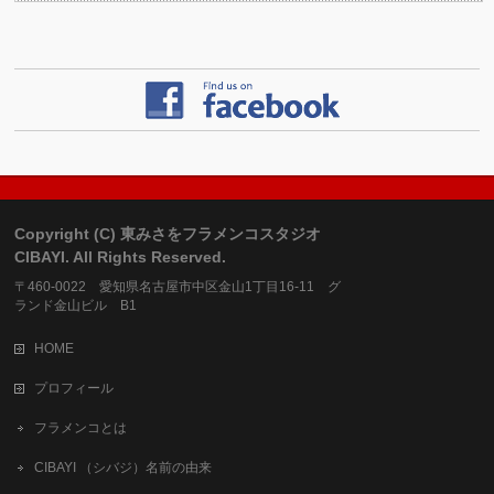
Copyright (C) 東みさをフラメンコスタジオ
CIBAYI. All Rights Reserved.
〒460-0022 愛知県名古屋市中区金山1丁目16-11 グ
ランド金山ビル B1
HOME
プロフィール
フラメンコとは
CIBAYI （シバジ）名前の由来