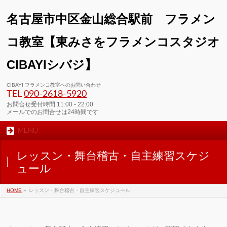
名古屋市中区金山総合駅前 フラメン
コ教室【東みさをフラメンコスタジオ
CIBAYIシバジ】
00:00
CIBAYI フラメンコ教室へのお問い合わせ
TEL
090-2618‐5920
01:00
お問合せ受付時間 11:00 - 22:00
メールでのお問合せは24時間です
MENU
02:00
レッスン・舞台稽古・自主練習スケジ
03:00
ュール
HOME
»
レッスン・舞台稽古・自主練習スケジュール
04:00
05:00