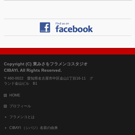
Copyright (C) 東みさをフラメンコスタジオ
CIBAYI. All Rights Reserved.
〒460-0022 愛知県名古屋市中区金山1丁目16-11 グ
ランド金山ビル B1
HOME
プロフィール
フラメンコとは
CIBAYI （シバジ）名前の由来