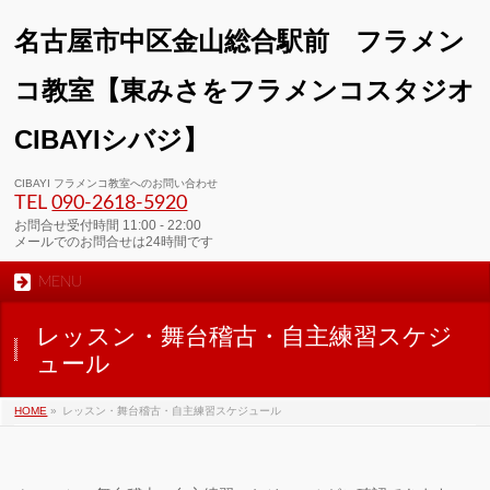
名古屋市中区金山総合駅前 フラメン
コ教室【東みさをフラメンコスタジオ
CIBAYIシバジ】
00:00
CIBAYI フラメンコ教室へのお問い合わせ
TEL
090-2618‐5920
01:00
お問合せ受付時間 11:00 - 22:00
メールでのお問合せは24時間です
MENU
02:00
レッスン・舞台稽古・自主練習スケジ
03:00
ュール
HOME
»
レッスン・舞台稽古・自主練習スケジュール
04:00
05:00