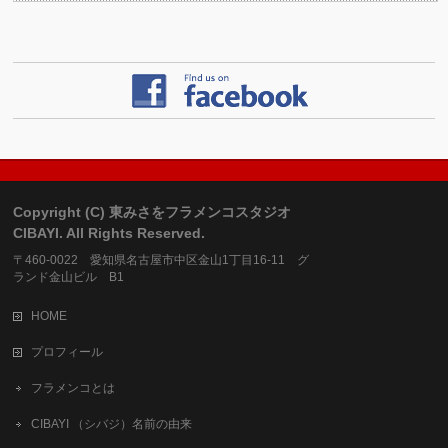
Copyright (C) 東みさをフラメンコスタジオ
CIBAYI. All Rights Reserved.
〒460-0022 愛知県名古屋市中区金山1丁目16-11 グ
ランド金山ビル B1
HOME
プロフィール
フラメンコとは
CIBAYI （シバジ）名前の由来