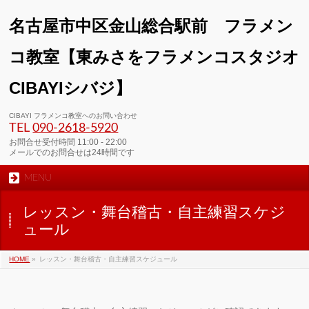
名古屋市中区金山総合駅前 フラメン
コ教室【東みさをフラメンコスタジオ
CIBAYIシバジ】
00:00
CIBAYI フラメンコ教室へのお問い合わせ
TEL
090-2618‐5920
01:00
お問合せ受付時間 11:00 - 22:00
メールでのお問合せは24時間です
MENU
02:00
レッスン・舞台稽古・自主練習スケジ
03:00
ュール
HOME
»
レッスン・舞台稽古・自主練習スケジュール
04:00
05:00