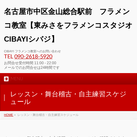
名古屋市中区金山総合駅前 フラメン
コ教室【東みさをフラメンコスタジオ
CIBAYIシバジ】
00:00
CIBAYI フラメンコ教室へのお問い合わせ
TEL
090-2618‐5920
01:00
お問合せ受付時間 11:00 - 22:00
メールでのお問合せは24時間です
MENU
02:00
レッスン・舞台稽古・自主練習スケジ
03:00
ュール
HOME
»
レッスン・舞台稽古・自主練習スケジュール
04:00
05:00