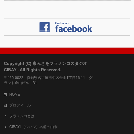
Copyright (C) 東みさをフラメンコスタジオ
CIBAYI. All Rights Reserved.
〒460-0022 愛知県名古屋市中区金山1丁目16-11 グ
ランド金山ビル B1
HOME
プロフィール
フラメンコとは
CIBAYI （シバジ）名前の由来