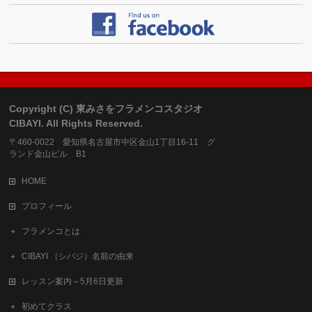
Copyright (C) 東みさをフラメンコスタジオ
CIBAYI. All Rights Reserved.
〒460-0022 愛知県名古屋市中区金山1丁目16-11 グ
ランド金山ビル B1
HOME
プロフィール
フラメンコとは
CIBAYI （シバジ）名前の由来
レッスン案内～5月6日更新
初めてクラス