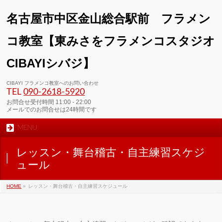
名古屋市中区金山総合駅前 フラメン
コ教室【東みさをフラメンコスタジオ
CIBAYIシバジ】
CIBAYI フラメンコ教室へのお問い合わせ
TEL
090-2618‐5920
お問合せ受付時間 11:00 - 22:00
メールでのお問合せは24時間です
MENU
レッスン・舞台稽古・自主練習スケジ
ュール
HOME
»
レッスン・舞台稽古・自主練習スケジュール