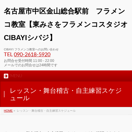
名古屋市中区金山総合駅前 フラメン
コ教室【東みさをフラメンコスタジオ
CIBAYIシバジ】
CIBAYI フラメンコ教室へのお問い合わせ
TEL
090-2618‐5920
お問合せ受付時間 11:00 - 22:00
メールでのお問合せは24時間です
MENU
レッスン・舞台稽古・自主練習スケジ
ュール
HOME
»
レッスン・舞台稽古・自主練習スケジュール