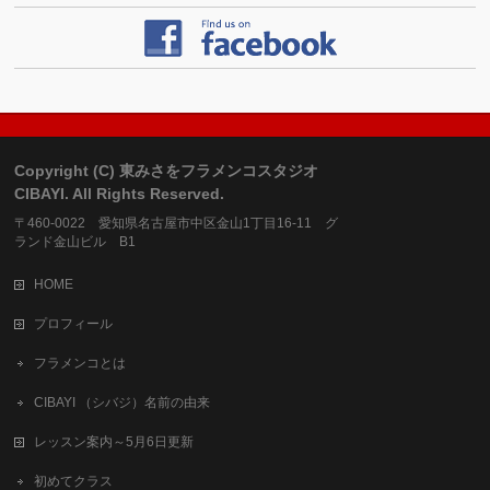
Copyright (C) 東みさをフラメンコスタジオ
CIBAYI. All Rights Reserved.
〒460-0022 愛知県名古屋市中区金山1丁目16-11 グ
ランド金山ビル B1
HOME
プロフィール
フラメンコとは
CIBAYI （シバジ）名前の由来
レッスン案内～5月6日更新
初めてクラス