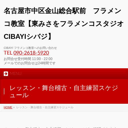
名古屋市中区金山総合駅前 フラメン
コ教室【東みさをフラメンコスタジオ
CIBAYIシバジ】
00:00
CIBAYI フラメンコ教室へのお問い合わせ
TEL
090-2618‐5920
01:00
お問合せ受付時間 11:00 - 22:00
メールでのお問合せは24時間です
MENU
02:00
レッスン・舞台稽古・自主練習スケジ
03:00
ュール
HOME
»
レッスン・舞台稽古・自主練習スケジュール
04:00
05:00