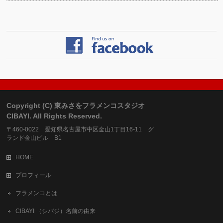
Copyright (C) 東みさをフラメンコスタジオ
CIBAYI. All Rights Reserved.
〒460-0022 愛知県名古屋市中区金山1丁目16-11 グ
ランド金山ビル B1
HOME
プロフィール
フラメンコとは
CIBAYI （シバジ）名前の由来