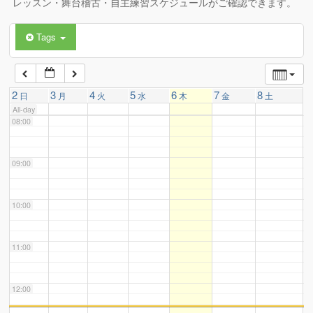
レッスン・舞台稽古・自主練習スケジュールがご確認できます。
Tags
06:00
07:00
2
3
4
5
6
7
8
日
月
火
水
木
金
土
All-day
08:00
09:00
10:00
11:00
12:00