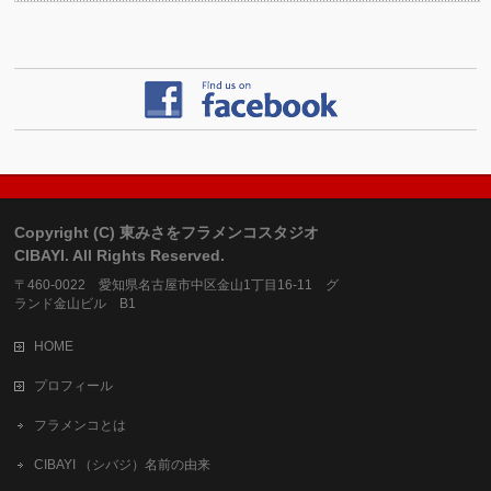
Copyright (C) 東みさをフラメンコスタジオ
CIBAYI. All Rights Reserved.
〒460-0022 愛知県名古屋市中区金山1丁目16-11 グ
ランド金山ビル B1
HOME
プロフィール
フラメンコとは
CIBAYI （シバジ）名前の由来