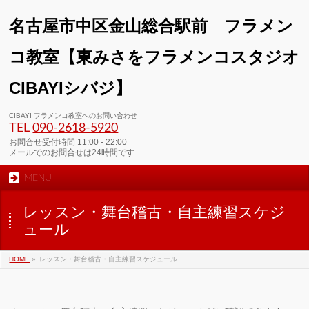
名古屋市中区金山総合駅前 フラメン
コ教室【東みさをフラメンコスタジオ
CIBAYIシバジ】
00:00
CIBAYI フラメンコ教室へのお問い合わせ
TEL
090-2618‐5920
01:00
お問合せ受付時間 11:00 - 22:00
メールでのお問合せは24時間です
MENU
02:00
レッスン・舞台稽古・自主練習スケジ
03:00
ュール
HOME
»
レッスン・舞台稽古・自主練習スケジュール
04:00
05:00