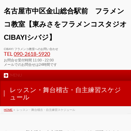
名古屋市中区金山総合駅前 フラメン
コ教室【東みさをフラメンコスタジオ
CIBAYIシバジ】
00:00
CIBAYI フラメンコ教室へのお問い合わせ
TEL
090-2618‐5920
01:00
お問合せ受付時間 11:00 - 22:00
メールでのお問合せは24時間です
MENU
02:00
レッスン・舞台稽古・自主練習スケジ
03:00
ュール
HOME
»
レッスン・舞台稽古・自主練習スケジュール
04:00
05:00