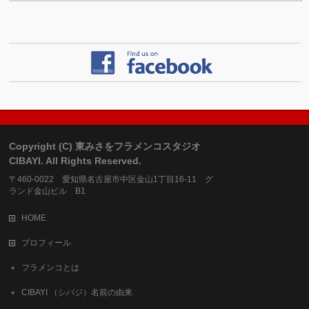
Copyright (C) 東みさをフラメンコスタジオ
CIBAYI. All Rights Reserved.
〒460-0022 愛知県名古屋市中区金山1丁目16-11 グ
ランド金山ビル B1
HOME
プロフィール
フラメンコとは
CIBAYI （シバジ）名前の由来