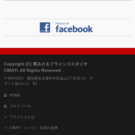
Copyright (C) 東みさをフラメンコスタジオ
CIBAYI. All Rights Reserved.
〒460-0022 愛知県名古屋市中区金山1丁目16-11 グ
ランド金山ビル B1
HOME
プロフィール
フラメンコとは
CIBAYI （シバジ）名前の由来