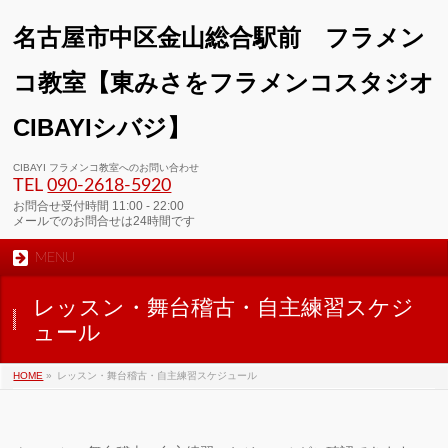
名古屋市中区金山総合駅前 フラメン
コ教室【東みさをフラメンコスタジオ
CIBAYIシバジ】
00:00
CIBAYI フラメンコ教室へのお問い合わせ
TEL
090-2618‐5920
01:00
お問合せ受付時間 11:00 - 22:00
メールでのお問合せは24時間です
MENU
02:00
レッスン・舞台稽古・自主練習スケジ
03:00
ュール
HOME
»
レッスン・舞台稽古・自主練習スケジュール
04:00
05:00