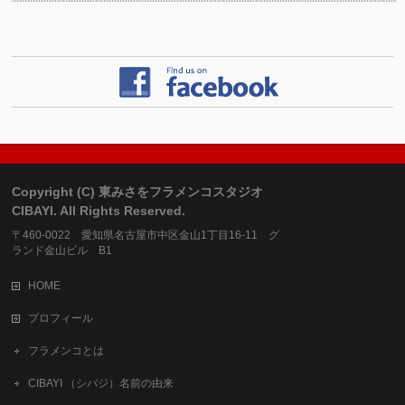
Copyright (C) 東みさをフラメンコスタジオ
CIBAYI. All Rights Reserved.
〒460-0022 愛知県名古屋市中区金山1丁目16-11 グ
ランド金山ビル B1
HOME
プロフィール
フラメンコとは
CIBAYI （シバジ）名前の由来