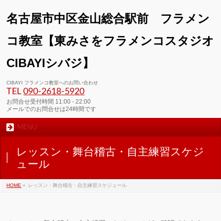
名古屋市中区金山総合駅前 フラメン
コ教室【東みさをフラメンコスタジオ
CIBAYIシバジ】
00:00
CIBAYI フラメンコ教室へのお問い合わせ
TEL
090-2618‐5920
01:00
お問合せ受付時間 11:00 - 22:00
メールでのお問合せは24時間です
MENU
02:00
レッスン・舞台稽古・自主練習スケジ
03:00
ュール
HOME
»
レッスン・舞台稽古・自主練習スケジュール
04:00
05:00