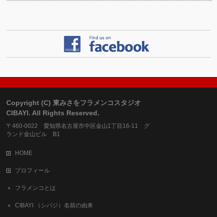
Copyright (C) 東みさをフラメンコスタジオ
CIBAYI. All Rights Reserved.
〒460-0022 愛知県名古屋市中区金山1丁目16-11 グ
ランド金山ビル B1
HOME
プロフィール
フラメンコとは
CIBAYI （シバジ）名前の由来