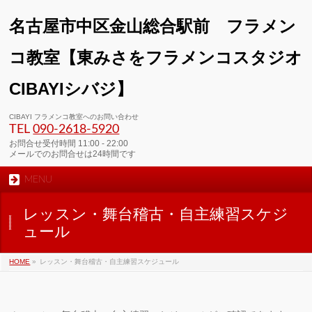
名古屋市中区金山総合駅前 フラメン
コ教室【東みさをフラメンコスタジオ
CIBAYIシバジ】
00:00
CIBAYI フラメンコ教室へのお問い合わせ
TEL
090-2618‐5920
01:00
お問合せ受付時間 11:00 - 22:00
メールでのお問合せは24時間です
MENU
02:00
レッスン・舞台稽古・自主練習スケジ
03:00
ュール
HOME
»
レッスン・舞台稽古・自主練習スケジュール
04:00
05:00