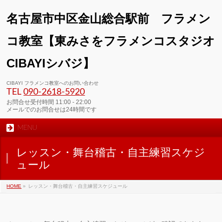
名古屋市中区金山総合駅前 フラメン
コ教室【東みさをフラメンコスタジオ
CIBAYIシバジ】
00:00
CIBAYI フラメンコ教室へのお問い合わせ
TEL
090-2618‐5920
01:00
お問合せ受付時間 11:00 - 22:00
メールでのお問合せは24時間です
MENU
02:00
レッスン・舞台稽古・自主練習スケジ
03:00
ュール
HOME
»
レッスン・舞台稽古・自主練習スケジュール
04:00
05:00