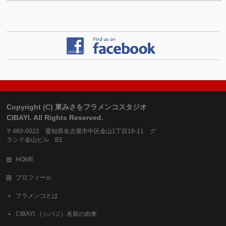
Copyright (C) 東みさをフラメンコスタジオ
CIBAYI. All Rights Reserved.
〒460-0022 愛知県名古屋市中区金山1丁目16-11 グ
ランド金山ビル B1
HOME
プロフィール
フラメンコとは
CIBAYI （シバジ）名前の由来