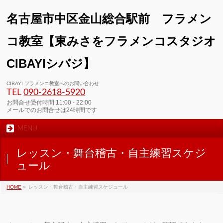
名古屋市中区金山総合駅前 フラメン
コ教室【東みさをフラメンコスタジオ
CIBAYIシバジ】
00:00
CIBAYI フラメンコ教室へのお問い合わせ
TEL
090-2618‐5920
01:00
お問合せ受付時間 11:00 - 22:00
メールでのお問合せは24時間です
MENU
02:00
レッスン・舞台稽古・自主練習スケジ
03:00
ュール
HOME
»
レッスン・舞台稽古・自主練習スケジュール
04:00
05:00