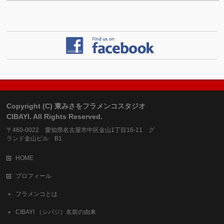
Copyright (C) 東みさをフラメンコスタジオ
CIBAYI. All Rights Reserved.
〒460-0022 愛知県名古屋市中区金山1丁目16-11 グ
ランド金山ビル B1
HOME
プロフィール
フラメンコとは
CIBAYI （シバジ）名前の由来