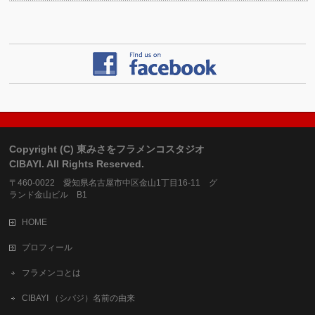
Copyright (C) 東みさをフラメンコスタジオ
CIBAYI. All Rights Reserved.
〒460-0022 愛知県名古屋市中区金山1丁目16-11 グ
ランド金山ビル B1
HOME
プロフィール
フラメンコとは
CIBAYI （シバジ）名前の由来