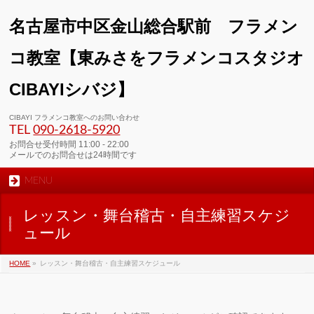
名古屋市中区金山総合駅前 フラメン
コ教室【東みさをフラメンコスタジオ
CIBAYIシバジ】
00:00
CIBAYI フラメンコ教室へのお問い合わせ
TEL
090-2618‐5920
01:00
お問合せ受付時間 11:00 - 22:00
メールでのお問合せは24時間です
MENU
02:00
レッスン・舞台稽古・自主練習スケジ
03:00
ュール
HOME
»
レッスン・舞台稽古・自主練習スケジュール
04:00
05:00