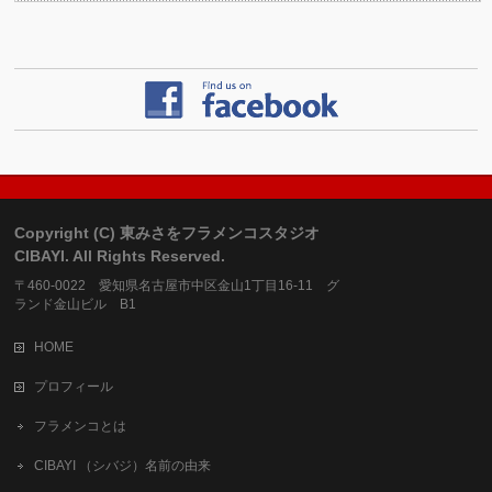
Copyright (C) 東みさをフラメンコスタジオ
CIBAYI. All Rights Reserved.
〒460-0022 愛知県名古屋市中区金山1丁目16-11 グ
ランド金山ビル B1
HOME
プロフィール
フラメンコとは
CIBAYI （シバジ）名前の由来