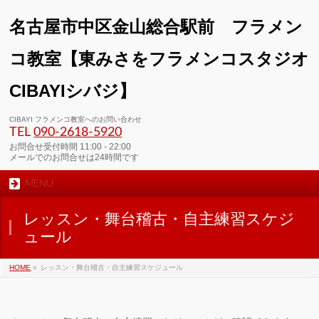
名古屋市中区金山総合駅前 フラメン
コ教室【東みさをフラメンコスタジオ
CIBAYIシバジ】
00:00
CIBAYI フラメンコ教室へのお問い合わせ
TEL
090-2618‐5920
01:00
お問合せ受付時間 11:00 - 22:00
メールでのお問合せは24時間です
MENU
02:00
レッスン・舞台稽古・自主練習スケジ
03:00
ュール
HOME
»
レッスン・舞台稽古・自主練習スケジュール
04:00
05:00