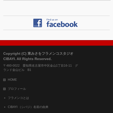
Copyright (C) 東みさをフラメンコスタジオ
CIBAYI. All Rights Reserved.
〒460-0022 愛知県名古屋市中区金山1丁目16-11 グ
ランド金山ビル B1
HOME
プロフィール
フラメンコとは
CIBAYI （シバジ）名前の由来