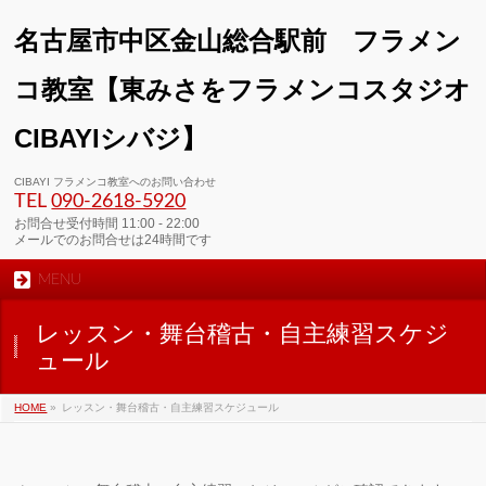
名古屋市中区金山総合駅前 フラメン
コ教室【東みさをフラメンコスタジオ
CIBAYIシバジ】
00:00
CIBAYI フラメンコ教室へのお問い合わせ
TEL
090-2618‐5920
01:00
お問合せ受付時間 11:00 - 22:00
メールでのお問合せは24時間です
MENU
02:00
レッスン・舞台稽古・自主練習スケジ
03:00
ュール
HOME
»
レッスン・舞台稽古・自主練習スケジュール
04:00
05:00