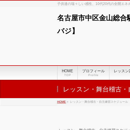
子供達の瑞々しい感性、10代20代の全開エ
名古屋市中区金山総合
バジ】
00:00
01:00
HOME
プロフィール
レッスン
TOP
Profile
02:00
レッスン・舞台稽古・
03:00
HOME
»
レッスン・舞台稽古・自主練習スケジュール
04:00
05:00