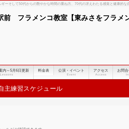
ネルギーそして50代からの艶やかな時間の重ね方、70代の冴えわたる感覚と健康的
駅前 フラメンコ教室【東みさをフラメンコ
案内～5月6日更新
料金表
公演・イベント
アクセス
お問合
Lessons
Event
Access
In
自主練習スケジュール