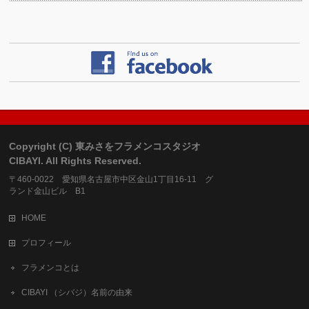
Copyright (C) 東みさをフラメンコスタジオ
CIBAYI. All Rights Reserved.
〒460-0022 愛知県名古屋市中区金山1丁目16-11 グ
ランド金山ビル B1
HOME
プロフィール
フラメンコとは
CIBAYI （シバジ）名前の由来