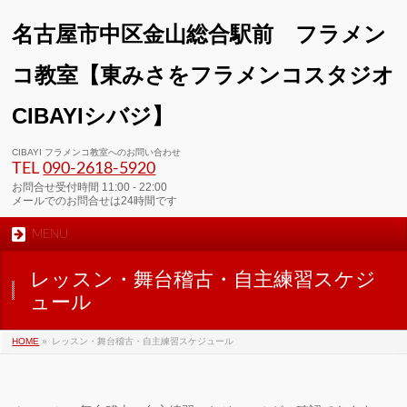
名古屋市中区金山総合駅前 フラメン
コ教室【東みさをフラメンコスタジオ
CIBAYIシバジ】
00:00
CIBAYI フラメンコ教室へのお問い合わせ
TEL
090-2618‐5920
01:00
お問合せ受付時間 11:00 - 22:00
メールでのお問合せは24時間です
MENU
02:00
レッスン・舞台稽古・自主練習スケジ
03:00
ュール
HOME
»
レッスン・舞台稽古・自主練習スケジュール
04:00
05:00