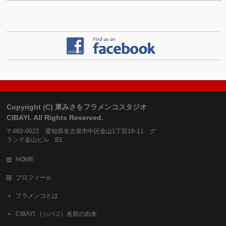
Copyright (C) 東みさをフラメンコスタジオ
CIBAYI. All Rights Reserved.
〒460-0022 愛知県名古屋市中区金山1丁目16-11 グ
ランド金山ビル B1
HOME
プロフィール
フラメンコとは
CIBAYI （シバジ）名前の由来