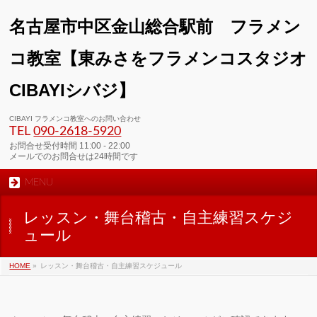
名古屋市中区金山総合駅前 フラメン
コ教室【東みさをフラメンコスタジオ
CIBAYIシバジ】
00:00
CIBAYI フラメンコ教室へのお問い合わせ
TEL
090-2618‐5920
01:00
お問合せ受付時間 11:00 - 22:00
メールでのお問合せは24時間です
MENU
02:00
レッスン・舞台稽古・自主練習スケジ
03:00
ュール
HOME
»
レッスン・舞台稽古・自主練習スケジュール
04:00
05:00