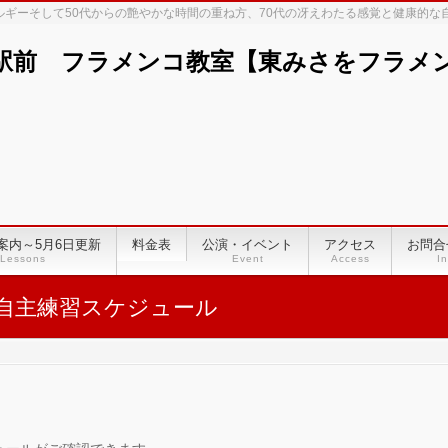
ネルギーそして50代からの艶やかな時間の重ね方、70代の冴えわたる感覚と健康的
駅前 フラメンコ教室【東みさをフラメンコ
案内～5月6日更新
料金表
公演・イベント
アクセス
お問合
Lessons
Event
Access
In
自主練習スケジュール