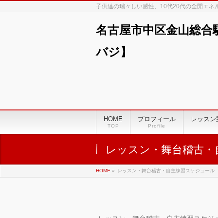
子供達の瑞々しい感性、10代20代の全開エ
名古屋市中区金山総合
バジ】
00:00
01:00
HOME
プロフィール
レッスン
TOP
Profile
02:00
レッスン・舞台稽古・
03:00
HOME
»
レッスン・舞台稽古・自主練習スケジュール
04:00
05:00