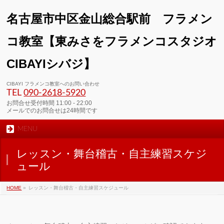
名古屋市中区金山総合駅前 フラメン
コ教室【東みさをフラメンコスタジオ
CIBAYIシバジ】
00:00
CIBAYI フラメンコ教室へのお問い合わせ
TEL
090-2618‐5920
01:00
お問合せ受付時間 11:00 - 22:00
メールでのお問合せは24時間です
MENU
02:00
レッスン・舞台稽古・自主練習スケジ
03:00
ュール
HOME
»
レッスン・舞台稽古・自主練習スケジュール
04:00
05:00