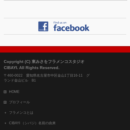
Copyright (C) 東みさをフラメンコスタジオ
CIBAYI. All Rights Reserved.
〒460-0022 愛知県名古屋市中区金山1丁目16-11 グ
ランド金山ビル B1
HOME
プロフィール
フラメンコとは
CIBAYI （シバジ）名前の由来