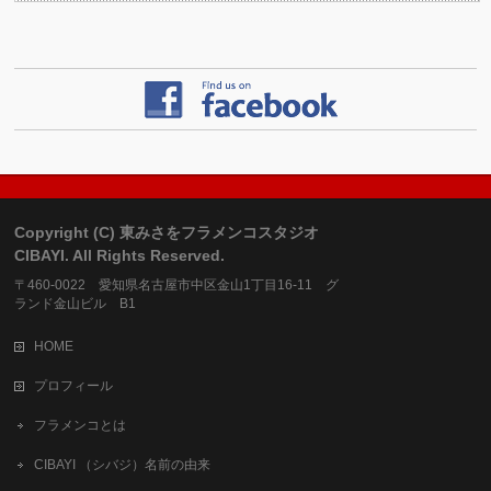
Copyright (C) 東みさをフラメンコスタジオ
CIBAYI. All Rights Reserved.
〒460-0022 愛知県名古屋市中区金山1丁目16-11 グ
ランド金山ビル B1
HOME
プロフィール
フラメンコとは
CIBAYI （シバジ）名前の由来