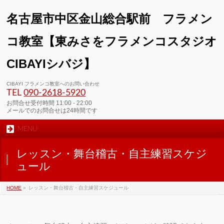
名古屋市中区金山総合駅前 フラメン
コ教室【東みさをフラメンコスタジオ
CIBAYIシバジ】
00:00
CIBAYI フラメンコ教室へのお問い合わせ
TEL
090-2618‐5920
01:00
お問合せ受付時間 11:00 - 22:00
メールでのお問合せは24時間です
MENU
02:00
レッスン・舞台稽古・自主練習スケジ
03:00
ュール
HOME
»
レッスン・舞台稽古・自主練習スケジュール
04:00
05:00