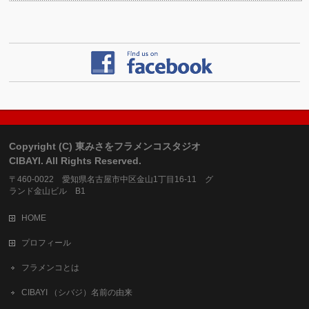
Copyright (C) 東みさをフラメンコスタジオ
CIBAYI. All Rights Reserved.
〒460-0022 愛知県名古屋市中区金山1丁目16-11 グ
ランド金山ビル B1
HOME
プロフィール
フラメンコとは
CIBAYI （シバジ）名前の由来