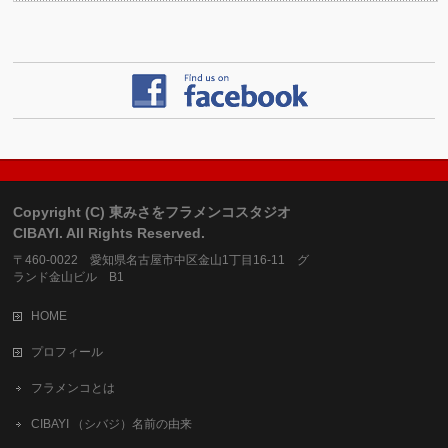
Copyright (C) 東みさをフラメンコスタジオ
CIBAYI. All Rights Reserved.
〒460-0022 愛知県名古屋市中区金山1丁目16-11 グ
ランド金山ビル B1
HOME
プロフィール
フラメンコとは
CIBAYI （シバジ）名前の由来