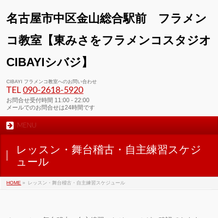
名古屋市中区金山総合駅前 フラメン
コ教室【東みさをフラメンコスタジオ
CIBAYIシバジ】
00:00
CIBAYI フラメンコ教室へのお問い合わせ
TEL
090-2618‐5920
01:00
お問合せ受付時間 11:00 - 22:00
メールでのお問合せは24時間です
MENU
02:00
レッスン・舞台稽古・自主練習スケジ
03:00
ュール
HOME
»
レッスン・舞台稽古・自主練習スケジュール
04:00
05:00