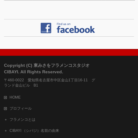
Copyright (C) 東みさをフラメンコスタジオ
CIBAYI. All Rights Reserved.
〒460-0022 愛知県名古屋市中区金山1丁目16-11 グ
ランド金山ビル B1
HOME
プロフィール
フラメンコとは
CIBAYI （シバジ）名前の由来