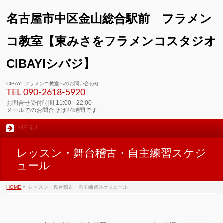
名古屋市中区金山総合駅前 フラメン
コ教室【東みさをフラメンコスタジオ
CIBAYIシバジ】
00:00
CIBAYI フラメンコ教室へのお問い合わせ
TEL
090-2618‐5920
01:00
お問合せ受付時間 11:00 - 22:00
メールでのお問合せは24時間です
MENU
02:00
レッスン・舞台稽古・自主練習スケジ
03:00
ュール
HOME
»
レッスン・舞台稽古・自主練習スケジュール
04:00
05:00