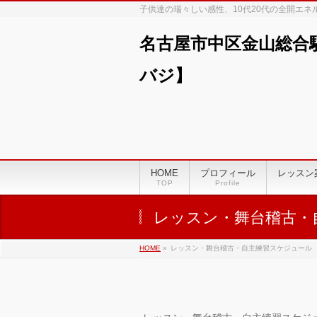
子供達の瑞々しい感性、10代20代の全開エ
名古屋市中区金山総合
バジ】
00:00
01:00
HOME
プロフィール
レッスン
TOP
Profile
02:00
レッスン・舞台稽古・
03:00
HOME
»
レッスン・舞台稽古・自主練習スケジュール
04:00
05:00