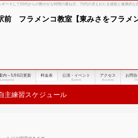
ネルギーそして50代からの艶やかな時間の重ね方、70代の冴えわたる感覚と健康的
駅前 フラメンコ教室【東みさをフラメンコ
案内～5月6日更新
料金表
公演・イベント
アクセス
お問合
Lessons
Event
Access
In
自主練習スケジュール