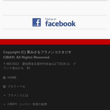
Copyright (C) 東みさをフラメンコスタジオ
CIBAYI. All Rights Reserved.
〒460-0022 愛知県名古屋市中区金山1丁目16-11 グ
ランド金山ビル B1
HOME
プロフィール
フラメンコとは
CIBAYI （シバジ）名前の由来