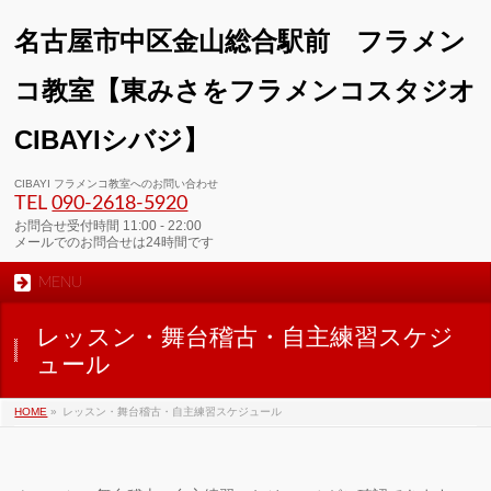
名古屋市中区金山総合駅前 フラメン
コ教室【東みさをフラメンコスタジオ
CIBAYIシバジ】
00:00
CIBAYI フラメンコ教室へのお問い合わせ
TEL
090-2618‐5920
01:00
お問合せ受付時間 11:00 - 22:00
メールでのお問合せは24時間です
MENU
02:00
レッスン・舞台稽古・自主練習スケジ
03:00
ュール
HOME
»
レッスン・舞台稽古・自主練習スケジュール
04:00
05:00