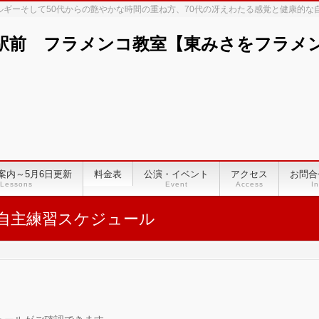
ネルギーそして50代からの艶やかな時間の重ね方、70代の冴えわたる感覚と健康的
駅前 フラメンコ教室【東みさをフラメンコ
案内～5月6日更新
料金表
公演・イベント
アクセス
お問合
Lessons
Event
Access
In
自主練習スケジュール