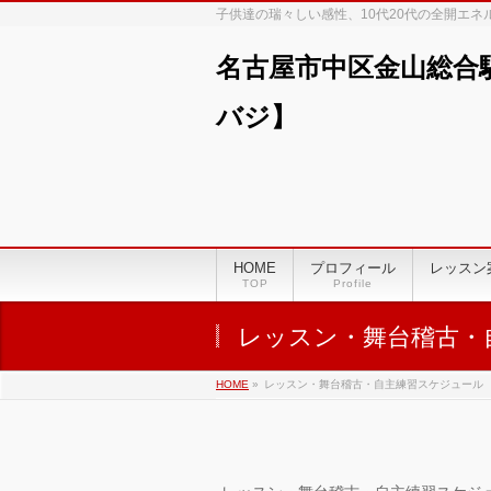
子供達の瑞々しい感性、10代20代の全開エ
名古屋市中区金山総合
バジ】
00:00
01:00
HOME
プロフィール
レッスン
TOP
Profile
02:00
レッスン・舞台稽古・
03:00
HOME
»
レッスン・舞台稽古・自主練習スケジュール
04:00
05:00