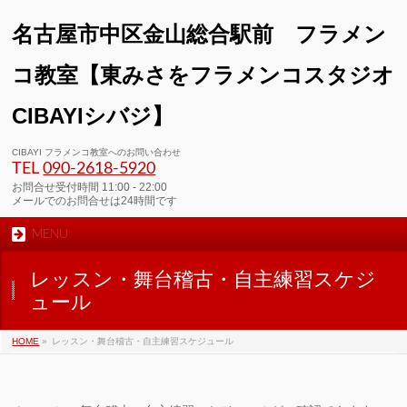
名古屋市中区金山総合駅前 フラメン
コ教室【東みさをフラメンコスタジオ
CIBAYIシバジ】
00:00
CIBAYI フラメンコ教室へのお問い合わせ
TEL
090-2618‐5920
01:00
お問合せ受付時間 11:00 - 22:00
メールでのお問合せは24時間です
MENU
02:00
レッスン・舞台稽古・自主練習スケジ
03:00
ュール
HOME
»
レッスン・舞台稽古・自主練習スケジュール
04:00
05:00