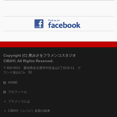
Copyright (C) 東みさをフラメンコスタジオ
CIBAYI. All Rights Reserved.
〒460-0022 愛知県名古屋市中区金山1丁目16-11 グ
ランド金山ビル B1
HOME
プロフィール
フラメンコとは
CIBAYI （シバジ）名前の由来