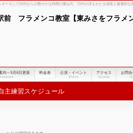
ネルギーそして50代からの艶やかな時間の重ね方、70代の冴えわたる感覚と健康的
駅前 フラメンコ教室【東みさをフラメンコ
案内～5月6日更新
料金表
公演・イベント
アクセス
お問合
Lessons
Event
Access
In
自主練習スケジュール