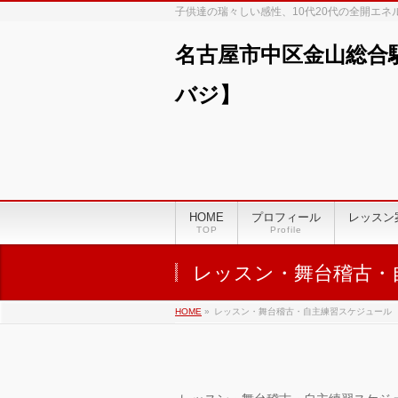
子供達の瑞々しい感性、10代20代の全開エ
名古屋市中区金山総合
バジ】
00:00
01:00
HOME
プロフィール
レッスン
TOP
Profile
02:00
レッスン・舞台稽古・
03:00
HOME
»
レッスン・舞台稽古・自主練習スケジュール
04:00
05:00