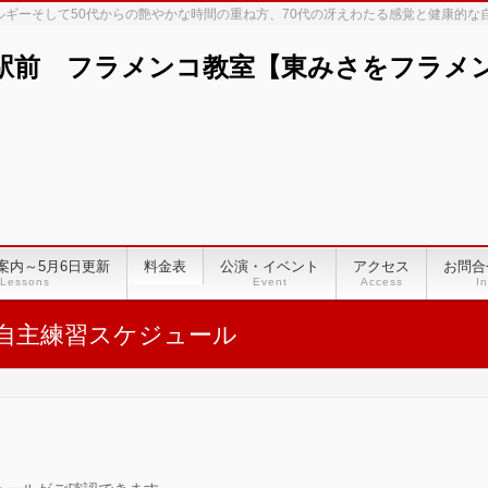
ネルギーそして50代からの艶やかな時間の重ね方、70代の冴えわたる感覚と健康的
駅前 フラメンコ教室【東みさをフラメンコ
案内～5月6日更新
料金表
公演・イベント
アクセス
お問合
Lessons
Event
Access
In
自主練習スケジュール