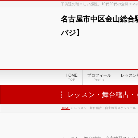
子供達の瑞々しい感性、10代20代の全開エ
名古屋市中区金山総合
バジ】
00:00
01:00
HOME
プロフィール
レッスン
TOP
Profile
02:00
レッスン・舞台稽古・
03:00
HOME
»
レッスン・舞台稽古・自主練習スケジュール
04:00
05:00