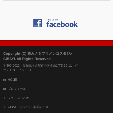
Copyright (C) 東みさをフラメンコスタジオ
CIBAYI. All Rights Reserved.
〒460-0022 愛知県名古屋市中区金山1丁目16-11 グ
ランド金山ビル B1
HOME
プロフィール
フラメンコとは
CIBAYI （シバジ）名前の由来