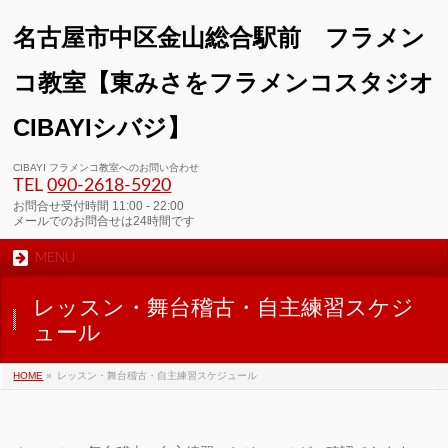
名古屋市中区金山総合駅前 フラメン
コ教室【東みさをフラメンコスタジオ
CIBAYIシバジ】
00:00
CIBAYI フラメンコ教室へのお問い合わせ
TEL
090-2618‐5920
01:00
お問合せ受付時間 11:00 - 22:00
メールでのお問合せは24時間です
MENU
02:00
レッスン・舞台稽古・自主練習スケジ
03:00
ュール
HOME
»
レッスン・舞台稽古・自主練習スケジュール
04:00
05:00