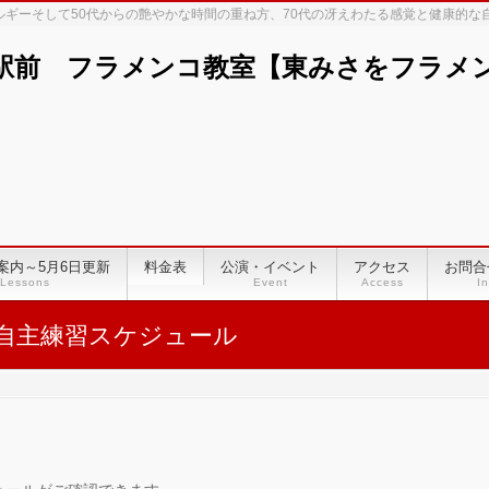
ネルギーそして50代からの艶やかな時間の重ね方、70代の冴えわたる感覚と健康的
駅前 フラメンコ教室【東みさをフラメンコ
案内～5月6日更新
料金表
公演・イベント
アクセス
お問合
Lessons
Event
Access
In
自主練習スケジュール