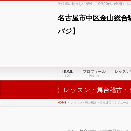
子供達の瑞々しい感性、10代20代の全開エ
名古屋市中区金山総合
バジ】
00:00
01:00
HOME
プロフィール
レッスン
TOP
Profile
02:00
レッスン・舞台稽古・
03:00
HOME
»
レッスン・舞台稽古・自主練習スケジュール
04:00
05:00